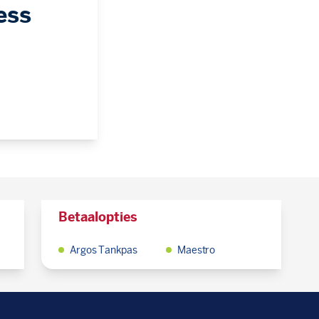
ess
Betaalopties
Argos Tankpas
Maestro