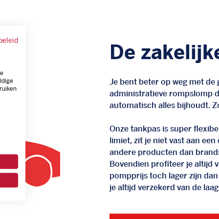
beleid
De zakelijk
ze
Je bent beter op weg met de g
ldige
ruiken
administratieve rompslomp da
automatisch alles bijhoudt. Zo
Onze tankpas is super flexibel
limiet, zit je niet vast aan ee
andere producten dan brand
Bovendien profiteer je altij
pompprijs toch lager zijn dan
je altijd verzekerd van de laags