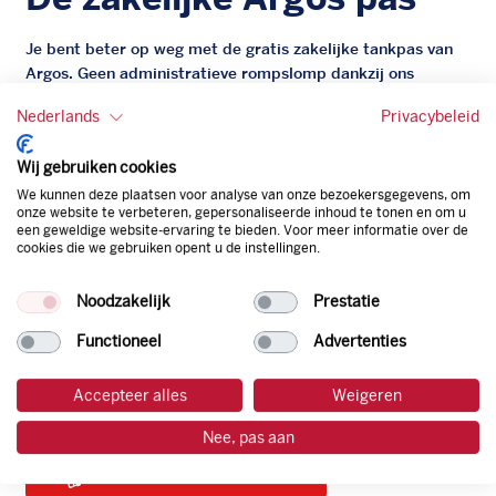
Je bent beter op weg met de gratis zakelijke tankpas van
Argos. Geen administratieve rompslomp dankzij ons
digitale facturatiesysteem dat automatisch alles bijhoudt.
Nederlands
Privacybeleid
Zo bespaar je dus tijd, geld en energie.
Wij gebruiken cookies
Onze tankpas is super flexibel, zo geniet je van het gemak
We kunnen deze plaatsen voor analyse van onze bezoekersgegevens, om
van een flexibele limiet, zit je niet vast aan een contract en
onze website te verbeteren, gepersonaliseerde inhoud te tonen en om u
bepaal je zelf of er wel of geen andere producten dan
een geweldige website-ervaring te bieden. Voor meer informatie over de
brandstof mee betaalt kunnen worden.
cookies die we gebruiken opent u de instellingen.
Bovendien profiteer je altijd van een gegarandeerde
korting. Mocht de pompprijs toch lager zijn dan betaal je
Noodzakelijk
Prestatie
natuurlijk de prijs aan de pomp. Zo ben je altijd verzekerd
Functioneel
Advertenties
van de laagste prijs.
Accepteer alles
Weigeren
tankpas aanvragen
Nee, pas aan
laadpas aanvragen