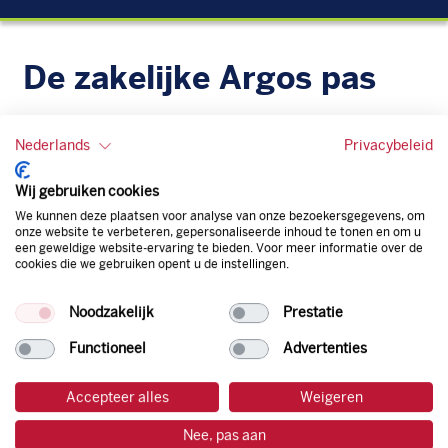
De zakelijke Argos pas
Je bent beter op weg met de gratis zakelijke tankpas van
Argos. Geen administratieve rompslomp dankzij ons
Nederlands
Privacybeleid
digitale facturatiesysteem dat automatisch alles bijhoudt.
Zo bespaar je dus tijd, geld en energie.
Wij gebruiken cookies
We kunnen deze plaatsen voor analyse van onze bezoekersgegevens, om
onze website te verbeteren, gepersonaliseerde inhoud te tonen en om u
Onze tankpas is super flexibel, zo geniet je van het gemak
een geweldige website-ervaring te bieden. Voor meer informatie over de
van een flexibele limiet, zit je niet vast aan een contract en
cookies die we gebruiken opent u de instellingen.
bepaal je zelf of er wel of geen andere producten dan
brandstof mee betaalt kunnen worden.
Noodzakelijk
Prestatie
Bovendien profiteer je altijd van een gegarandeerde
korting. Mocht de pompprijs toch lager zijn dan betaal je
Functioneel
Advertenties
natuurlijk de prijs aan de pomp. Zo ben je altijd verzekerd
van de laagste prijs.
Accepteer alles
Weigeren
Nee, pas aan