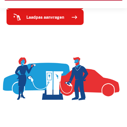
tankpas aanvragen
laadpas aanvragen