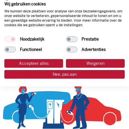
natuurlijk de prijs aan de pomp. Zo ben je altijd verzekerd
Wij gebruiken cookies
van de laagste prijs.
We kunnen deze plaatsen voor analyse van onze bezoekersgegevens, om
onze website te verbeteren, gepersonaliseerde inhoud te tonen en om u
een geweldige website-ervaring te bieden. Voor meer informatie over de
cookies die we gebruiken opent u de instellingen.
tankpas aanvragen
Noodzakelijk
Prestatie
laadpas aanvragen
Functioneel
Advertenties
Accepteer alles
Weigeren
Nee, pas aan