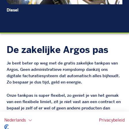
Diesel
EU
De zakelijke Argos pas
Je bent beter op weg met de gratis zakelijke tankpas van
Argos. Geen administratieve rompslomp dankzij ons
digitale facturatiesysteem dat automatisch alles bijhoudt.
Zo bespaar je dus tijd, geld en energie.
Onze tankpas is super flexibel, zo geniet je van het gemak
van een flexibele limiet, zit je niet vast aan een contract en
bepaal je zelf of er wel of geen andere producten dan
brandstof mee betaalt kunnen worden.
Nederlands
Privacybeleid
Bovendien profiteer je altijd van een gegarandeerde
korting. Mocht de pompprijs toch lager zijn dan betaal je