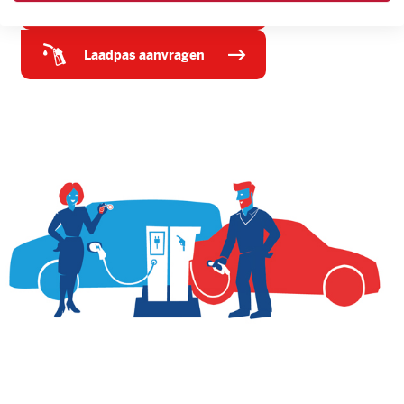
tankpas aanvragen
laadpas aanvragen