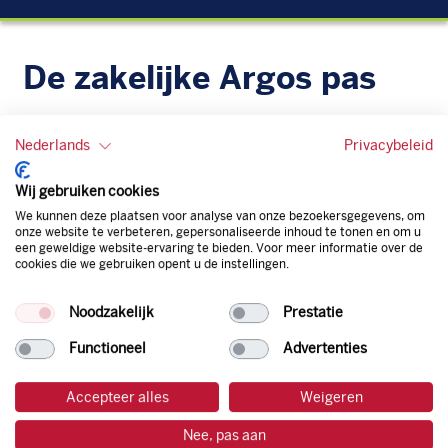
De zakelijke Argos pas
Je bent beter op weg met de gratis zakelijke tankpas van
Argos. Geen administratieve rompslomp dankzij ons
Nederlands
Privacybeleid
digitale facturatiesysteem dat automatisch alles bijhoudt.
Zo bespaar je dus tijd, geld en energie.
Wij gebruiken cookies
We kunnen deze plaatsen voor analyse van onze bezoekersgegevens, om
onze website te verbeteren, gepersonaliseerde inhoud te tonen en om u
Onze tankpas is super flexibel, zo geniet je van het gemak
een geweldige website-ervaring te bieden. Voor meer informatie over de
van een flexibele limiet, zit je niet vast aan een contract en
cookies die we gebruiken opent u de instellingen.
bepaal je zelf of er wel of geen andere producten dan
brandstof mee betaalt kunnen worden.
Noodzakelijk
Prestatie
Bovendien profiteer je altijd van een gegarandeerde
korting. Mocht de pompprijs toch lager zijn dan betaal je
Functioneel
Advertenties
natuurlijk de prijs aan de pomp. Zo ben je altijd verzekerd
van de laagste prijs.
Accepteer alles
Weigeren
Nee, pas aan