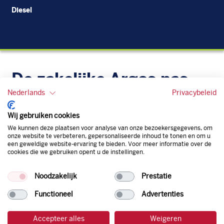
Diesel
Di
De zakelijke Argos pas
Nederlands
Privacybeleid
Je bent beter op weg met de gratis zakelijke tankpas van
Argos. Geen administratieve rompslomp dankzij ons
Wij gebruiken cookies
digitale facturatiesysteem dat automatisch alles bijhoudt.
We kunnen deze plaatsen voor analyse van onze bezoekersgegevens, om
Zo bespaar je dus tijd, geld en energie.
onze website te verbeteren, gepersonaliseerde inhoud te tonen en om u
een geweldige website-ervaring te bieden. Voor meer informatie over de
cookies die we gebruiken opent u de instellingen.
Onze tankpas is super flexibel, zo geniet je van het gemak
van een flexibele limiet, zit je niet vast aan een contract en
Noodzakelijk
Prestatie
bepaal je zelf of er wel of geen andere producten dan
brandstof mee betaalt kunnen worden.
Functioneel
Advertenties
Bovendien profiteer je altijd van een gegarandeerde
korting. Mocht de pompprijs toch lager zijn dan betaal je
Accepteer alles
Weigeren