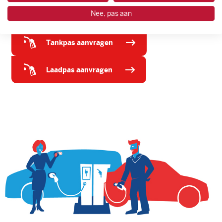
natuurlijk de prijs aan de pomp. Zo ben je altijd verzekerd
van de laagste prijs.
Nee, pas aan
tankpas aanvragen
laadpas aanvragen