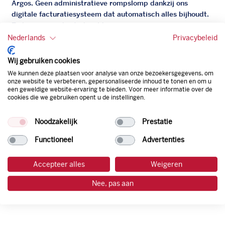
Argos. Geen administratieve rompslomp dankzij ons
digitale facturatiesysteem dat automatisch alles bijhoudt.
Zo bespaar je dus tijd, geld en energie.
Nederlands
Privacybeleid
Onze tankpas is super flexibel, zo geniet je van het gemak
van een flexibele limiet, zit je niet vast aan een contract en
Wij gebruiken cookies
bepaal je zelf of er wel of geen andere producten dan
We kunnen deze plaatsen voor analyse van onze bezoekersgegevens, om
brandstof mee betaalt kunnen worden.
onze website te verbeteren, gepersonaliseerde inhoud te tonen en om u
een geweldige website-ervaring te bieden. Voor meer informatie over de
Bovendien profiteer je altijd van een gegarandeerde
cookies die we gebruiken opent u de instellingen.
korting. Mocht de pompprijs toch lager zijn dan betaal je
natuurlijk de prijs aan de pomp. Zo ben je altijd verzekerd
Noodzakelijk
Prestatie
van de laagste prijs.
Functioneel
Advertenties
tankpas aanvragen
Accepteer alles
Weigeren
Nee, pas aan
laadpas aanvragen