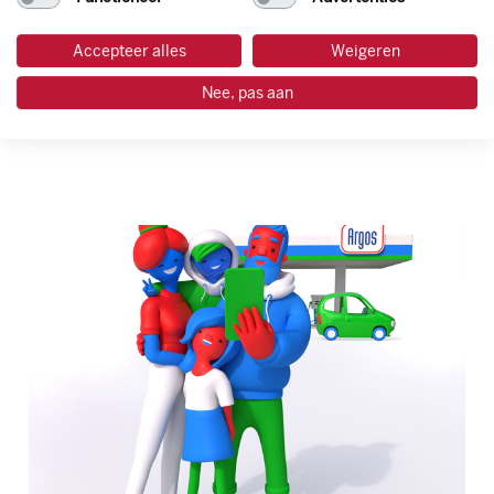
Van Kessel
Meer weten
Accepteer alles
Weigeren
Nee, pas aan