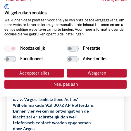
Argos aan het beheer van haar website(s)
en de organisatie van de Actie besteedt, is
Wij gebruiken cookies
het mogelijk dat de verstrekte en/of
We kunnen deze plaatsen voor analyse van onze bezoekersgegevens, om
weergegeven informatie onvolledig of
onze website te verbeteren, gepersonaliseerde inhoud te tonen en om u
onjuist is. Eventuele onzorgvuldigheden,
een geweldige website-ervaring te bieden. Voor meer informatie over de
spelfouten of andere vergelijkbare fouten
cookies die we gebruiken opent u de instellingen.
op de website van of andere door Argos
openbaar gemaakte (promotie-)
Noodzakelijk
Prestatie
materialen van welke aard dan ook, kunnen
niet aan Argos worden tegengeworpen,
Functioneel
Advertenties
noch kunnen deze enige verplichting voor
Argos doen ontstaan.
Accepteer alles
Weigeren
Vragen en klachten met betrekking tot de
Nee, pas aan
Actie kunnen schriftelijk kenbaar worden
gemaakt aan: VARO Energy Retail B.V.
o.v.v. ‘Argos Tankstations Acties’
Wilhelminakade 919 3072 AP Rotterdam.
Binnen vier weken na ontvangst van de
klacht zal er schriftelijk dan wel
telefonisch contact worden opgenomen
door Argos.