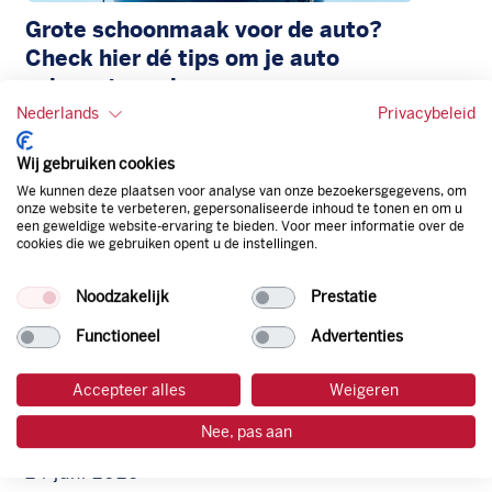
Grote schoonmaak voor de auto?
Check hier dé tips om je auto
schoon te maken
Nederlands
Privacybeleid
22 juli 2026
Lees meer
Wij gebruiken cookies
We kunnen deze plaatsen voor analyse van onze bezoekersgegevens, om
onze website te verbeteren, gepersonaliseerde inhoud te tonen en om u
een geweldige website-ervaring te bieden. Voor meer informatie over de
cookies die we gebruiken opent u de instellingen.
Noodzakelijk
Prestatie
Functioneel
Advertenties
Accepteer alles
Weigeren
Ga goed voorbereid op weg: de
Nee, pas aan
zomercheck voor je auto
24 juni 2026