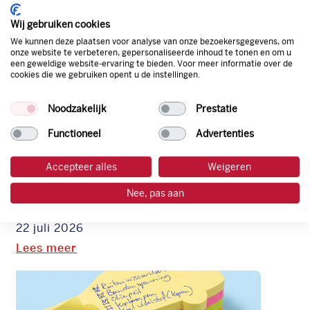
Lees meer
Wij gebruiken cookies
We kunnen deze plaatsen voor analyse van onze bezoekersgegevens, om
onze website te verbeteren, gepersonaliseerde inhoud te tonen en om u
een geweldige website-ervaring te bieden. Voor meer informatie over de
cookies die we gebruiken opent u de instellingen.
Noodzakelijk
Prestatie
Functioneel
Advertenties
Accepteer alles
Weigeren
Grote schoonmaak voor de auto?
Check hier dé tips om je auto
Nee, pas aan
schoon te maken
22 juli 2026
Lees meer