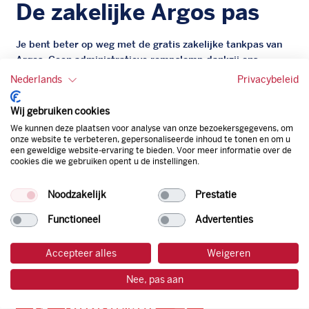
De zakelijke Argos pas
Je bent beter op weg met de gratis zakelijke tankpas van
Argos. Geen administratieve rompslomp dankzij ons
digitale facturatiesysteem dat automatisch alles bijhoudt.
Nederlands
Privacybeleid
Zo bespaar je dus tijd, geld en energie.
Wij gebruiken cookies
Onze tankpas is super flexibel, zo geniet je van het gemak
We kunnen deze plaatsen voor analyse van onze bezoekersgegevens, om
van een flexibele limiet, zit je niet vast aan een contract en
onze website te verbeteren, gepersonaliseerde inhoud te tonen en om u
een geweldige website-ervaring te bieden. Voor meer informatie over de
bepaal je zelf of er wel of geen andere producten dan
cookies die we gebruiken opent u de instellingen.
brandstof mee betaalt kunnen worden.
Bovendien profiteer je altijd van een gegarandeerde
Noodzakelijk
Prestatie
korting. Mocht de pompprijs toch lager zijn dan betaal je
natuurlijk de prijs aan de pomp. Zo ben je altijd verzekerd
Functioneel
Advertenties
van de laagste prijs.
Accepteer alles
Weigeren
tankpas aanvragen
Nee, pas aan