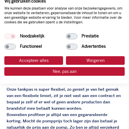
Wij gebruiken cookies
Diesel
EU
We kunnen deze plaatsen voor analyse van onze bezoekersgegevens, om
onze website te verbeteren, gepersonaliseerde inhoud te tonen en om u
een geweldige website-ervaring te bieden. Voor meer informatie over de
cookies die we gebruiken opent u de instellingen.
Noodzakelijk
Prestatie
De zakelijke Argos pas
Functioneel
Advertenties
Je bent beter op weg met de gratis zakelijke tankpas van
Accepteer alles
Weigeren
Argos. Geen administratieve rompslomp dankzij ons
digitale facturatiesysteem dat automatisch alles bijhoudt.
Nee, pas aan
Zo bespaar je dus tijd, geld en energie.
Onze tankpas is super flexibel, zo geniet je van het gemak
van een flexibele limiet, zit je niet vast aan een contract en
bepaal je zelf of er wel of geen andere producten dan
brandstof mee betaalt kunnen worden.
Bovendien profiteer je altijd van een gegarandeerde
korting. Mocht de pompprijs toch lager zijn dan betaal je
natuurlijk de prijs aan de pomp. Zo ben je altijd verzekerd