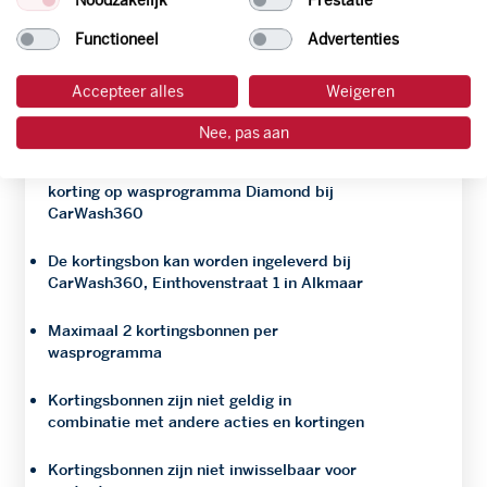
Functioneel
Advertenties
Bij iedere tankbeurt van minimaal 25 liter
brandstof ontvangt de klant een CarWash
Accepteer alles
Weigeren
kortingsbon
Nee, pas aan
Tegen inlevering van de CarWash
kortingsbon ontvangt de klant 1 euro
korting op wasprogramma Diamond bij
CarWash360
De kortingsbon kan worden ingeleverd bij
CarWash360, Einthovenstraat 1 in Alkmaar
Maximaal 2 kortingsbonnen per
wasprogramma
Kortingsbonnen zijn niet geldig in
combinatie met andere acties en kortingen
Kortingsbonnen zijn niet inwisselbaar voor