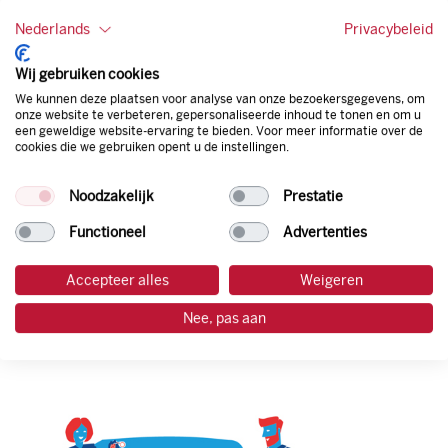
Onze tankpas is super flexibel, zo geniet je van het gemak
van een flexibele limiet, zit je niet vast aan een contract en
Nederlands
Privacybeleid
bepaal je zelf of er wel of geen andere producten dan
brandstof mee betaalt kunnen worden.
Wij gebruiken cookies
Bovendien profiteer je altijd van een gegarandeerde
We kunnen deze plaatsen voor analyse van onze bezoekersgegevens, om
korting. Mocht de pompprijs toch lager zijn dan betaal je
onze website te verbeteren, gepersonaliseerde inhoud te tonen en om u
een geweldige website-ervaring te bieden. Voor meer informatie over de
natuurlijk de prijs aan de pomp. Zo ben je altijd verzekerd
cookies die we gebruiken opent u de instellingen.
van de laagste prijs.
Noodzakelijk
Prestatie
tankpas aanvragen
Functioneel
Advertenties
laadpas aanvragen
Accepteer alles
Weigeren
Nee, pas aan