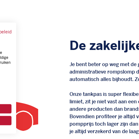
beleid
De zakelijk
ze
ldige
ruiken
Je bent beter op weg met de g
administratieve rompslomp da
automatisch alles bijhoudt. Zo
Onze tankpas is super flexibel
limiet, zit je niet vast aan ee
andere producten dan brand
Bovendien profiteer je altij
pompprijs toch lager zijn dan
je altijd verzekerd van de laags