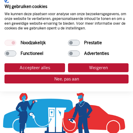
korting. Mocht de pompprijs toch lager zijn dan betaal je
Wij gebruiken cookies
natuurlijk de prijs aan de pomp. Zo ben je altijd verzekerd
We kunnen deze plaatsen voor analyse van onze bezoekersgegevens, om
van de laagste prijs.
onze website te verbeteren, gepersonaliseerde inhoud te tonen en om u
een geweldige website-ervaring te bieden. Voor meer informatie over de
cookies die we gebruiken opent u de instellingen.
tankpas aanvragen
Noodzakelijk
Prestatie
laadpas aanvragen
Functioneel
Advertenties
Accepteer alles
Weigeren
Nee, pas aan