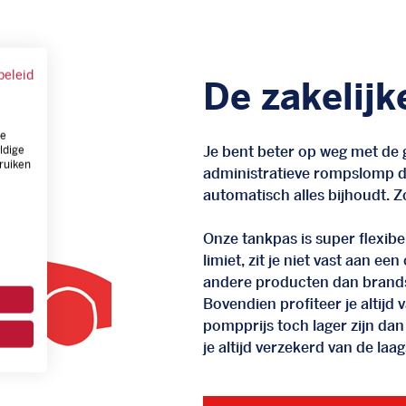
beleid
De zakelijk
ze
Je bent beter op weg met de g
ldige
ruiken
administratieve rompslomp da
automatisch alles bijhoudt. Zo
Onze tankpas is super flexibel
limiet, zit je niet vast aan ee
andere producten dan brand
Bovendien profiteer je altij
pompprijs toch lager zijn dan
je altijd verzekerd van de laags