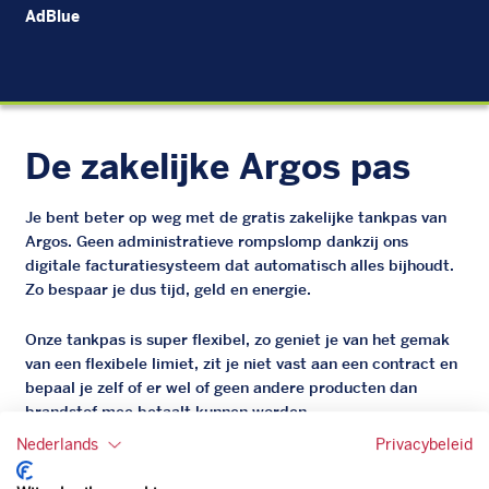
AdBlue
CN
De zakelijke Argos pas
Je bent beter op weg met de gratis zakelijke tankpas van
Argos. Geen administratieve rompslomp dankzij ons
digitale facturatiesysteem dat automatisch alles bijhoudt.
Zo bespaar je dus tijd, geld en energie.
Onze tankpas is super flexibel, zo geniet je van het gemak
van een flexibele limiet, zit je niet vast aan een contract en
bepaal je zelf of er wel of geen andere producten dan
brandstof mee betaalt kunnen worden.
Bovendien profiteer je altijd van een gegarandeerde
Nederlands
Privacybeleid
korting. Mocht de pompprijs toch lager zijn dan betaal je
natuurlijk de prijs aan de pomp. Zo ben je altijd verzekerd