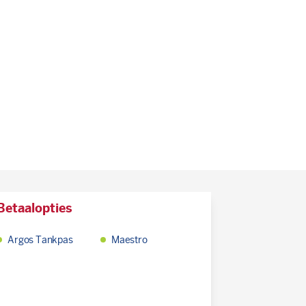
Betaalopties
Argos Tankpas
Maestro