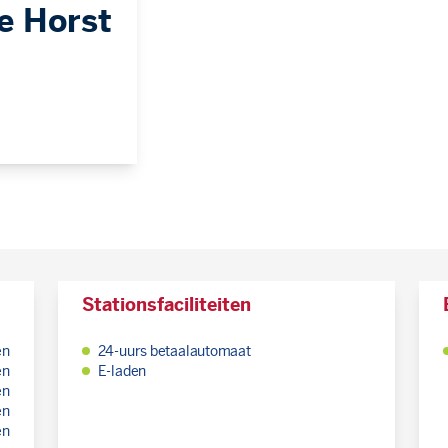
e Horst
Stationsfaciliteiten
en
24-uurs betaalautomaat
en
E-laden
en
en
en