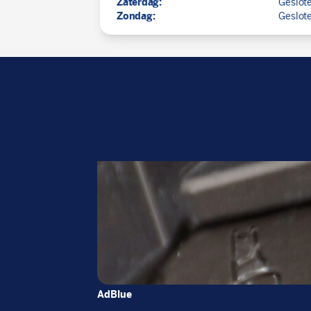
Zaterdag:
Geslot
Zondag:
Geslot
AdBlue