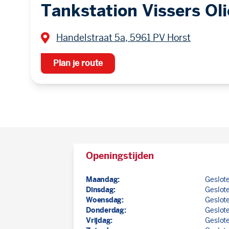
Tankstation Vissers Oli
Handelstraat 5a, 5961 PV Horst
Plan je route
Openingstijden
Maandag:
Geslot
Dinsdag:
Geslot
Woensdag:
Geslot
Donderdag:
Geslot
Vrijdag:
Geslot