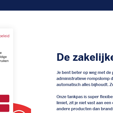
beleid
ze
De zakelijk
ldige
ruiken
Je bent beter op weg met de g
administratieve rompslomp da
automatisch alles bijhoudt. Zo
Onze tankpas is super flexibel
limiet, zit je niet vast aan ee
andere producten dan brand