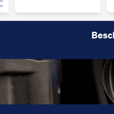
en
en
Besc