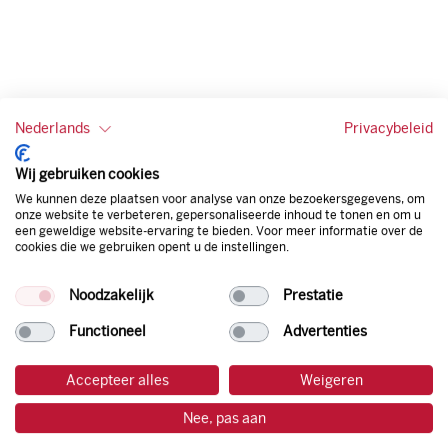
Nederlands
Privacybeleid
Wij gebruiken cookies
Heb je een vraag?
We kunnen deze plaatsen voor analyse van onze bezoekersgegevens, om
onze website te verbeteren, gepersonaliseerde inhoud te tonen en om u
een geweldige website-ervaring te bieden. Voor meer informatie over de
Vul hier je gegevens in
cookies die we gebruiken opent u de instellingen.
Contact
Noodzakelijk
Prestatie
Form
Page
Functioneel
Advertenties
Accepteer alles
Weigeren
Nee, pas aan